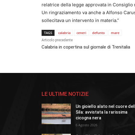
relatrice della legge approvata in Consiglio
Un ringraziamento va anche a Alfonso Carus
sollecitava un intervento in materia.”
TAGS
calabria
ceneri
defunto
mare
Articolo precedente
Calabria in copertina sul giornale di Trenitalia
LE ULTIME NOTIZIE
Un gioiello alato nel cuore del
Sila: avvistata la rarissima
cicogna nera
6 Agosto 2026