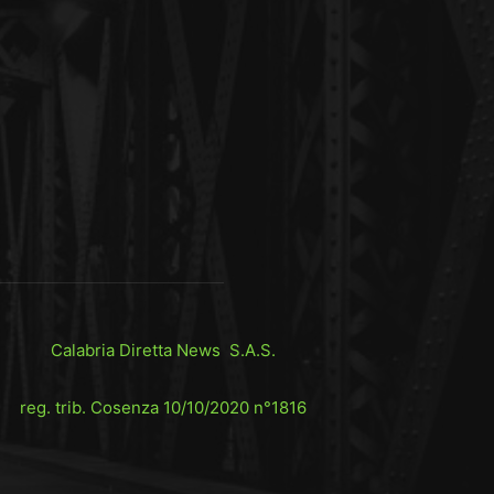
Calabria Diretta News S.A.S.
reg. trib. Cosenza 10/10/2020 n°1816