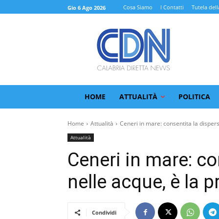
Cosa Siamo
I Contatti
Tutela dell
Gio 6 Ago 2026
HOME
ATTUALITÀ
POLITICA
Home
Attualità
Ceneri in mare: consentita la dispers
Attualità
Ceneri in mare: co
nelle acque, è la p
Condividi