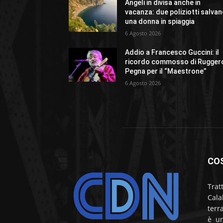
Angeli in divisa anche in
vacanza: due poliziotti salva
una donna in spiaggia
6 Agosto 2026
Addio a Francesco Guccini: il
ricordo commosso di Rugger
Pegna per il “Maestrone”
6 Agosto 2026
CO
Trat
Cala
terr
è un