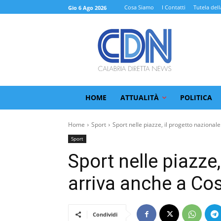
Cosa Siamo
I Contatti
Tutela dell
Gio 6 Ago 2026
HOME
ATTUALITÀ
POLITICA
Home
Sport
Sport nelle piazze, il progetto nazionale.
Sport
Sport nelle piazze,
arriva anche a Co
Condividi