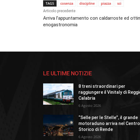
TAGS
cosenza
discipline
piazza
sci
Articolo precedente
Arriva l’appuntamento con caldarroste ed ott
enogastronomia
LE ULTIME NOTIZIE
8 treni straordinari per
raggiungere il Vinitaly di Regg
Calabria
6 Agosto 2026
“Selle per le Stelle”, il grande
motoraduno arriva nel Centr
Storico di Rende
6 Agosto 2026