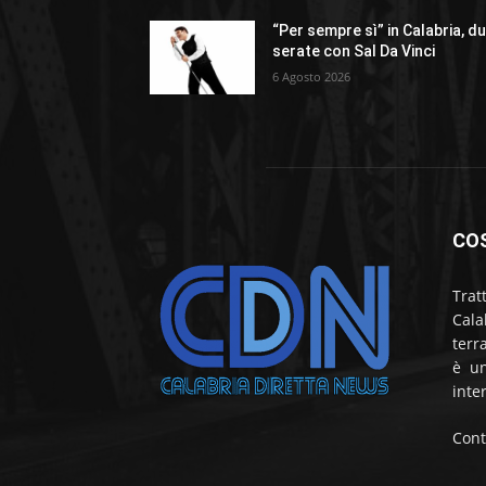
“Per sempre sì” in Calabria, d
serate con Sal Da Vinci
6 Agosto 2026
CO
Trat
Cala
terr
è un
inte
Cont