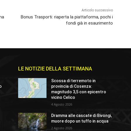
Articolo successivo
ima
Bonus Trasporti: riaperta la piattaforma, pochi i
fondi già in esaurimento
LE NOTIZIE DELLA SETTIMANA
Scossa di terremoto in
io
provincia di Cosenza:
magnitudo 3,5 con epicentro
vicino Celico
4 Agosto 2026
o
Dramma alle cascate di Bivongi,
muore dopo un tuffo in acqua
2 Agosto 2026