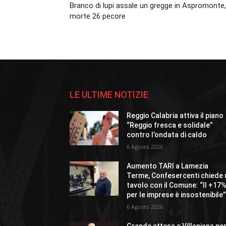
Branco di lupi assale un gregge in Aspromonte,
morte 26 pecore
LE ULTIME NOTIZIE
Reggio Calabria attiva il piano
“Reggio fresca e solidale”
contro l’ondata di caldo
6 Agosto 2026
Aumento TARI a Lamezia
Terme, Confesercenti chiede 
tavolo con il Comune: “Il +17
per le imprese è insostenibile
6 Agosto 2026