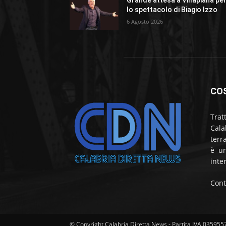
Grande attesa a Villapiana pe
lo spettacolo di Biagio Izzo
6 Agosto 2026
CO
Trat
Cala
terr
è un
inte
Cont
© Copyright Calabria Diretta News - Partita IVA 03595