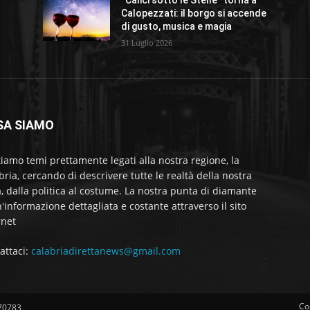
r
“Calici sotto le Stelle” torna a
Calopezzati: il borgo si accende
di gusto, musica e magia
31 Luglio 2026
SA SIAMO
tiamo temi prettamente legati alla nostra regione, la
bria, cercando di descrivere tutte le realtà della nostra
a, dalla politica al costume. La nostra punta di diamante
'informazione dettagliata e costante attraverso il sito
rnet
attaci:
calabriadirettanews@gmail.com
Co
570783