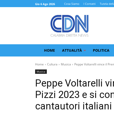
Cosa Siamo
I Contatti
Tutela dell
Gio 6 Ago 2026
HOME
ATTUALITÀ
POLITICA
Home
Cultura
Musica
Peppe Voltarelli vince il Prem
Musica
Peppe Voltarelli vi
Pizzi 2023 e si con
cantautori italiani