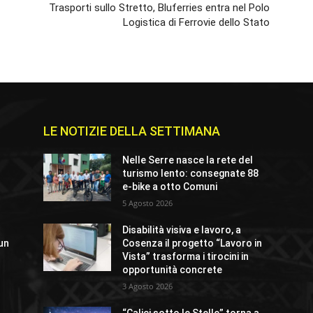
Trasporti sullo Stretto, Bluferries entra nel Polo
Logistica di Ferrovie dello Stato
LE NOTIZIE DELLA SETTIMANA
Nelle Serre nasce la rete del
turismo lento: consegnate 88
e-bike a otto Comuni
5 Agosto 2026
Disabilità visiva e lavoro, a
un
Cosenza il progetto “Lavoro in
%
Vista” trasforma i tirocini in
”
opportunità concrete
3 Agosto 2026