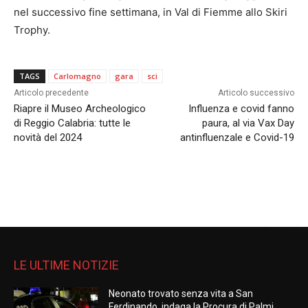
nel successivo fine settimana, in Val di Fiemme allo Skiri
Trophy.
TAGS
Carlomagno
gara
sci
Articolo precedente
Articolo successivo
Riapre il Museo Archeologico
Influenza e covid fanno
di Reggio Calabria: tutte le
paura, al via Vax Day
novità del 2024
antinfluenzale e Covid-19
LE ULTIME NOTIZIE
Neonato trovato senza vita a San
Ferdinando, indaga la Procura di Palmi