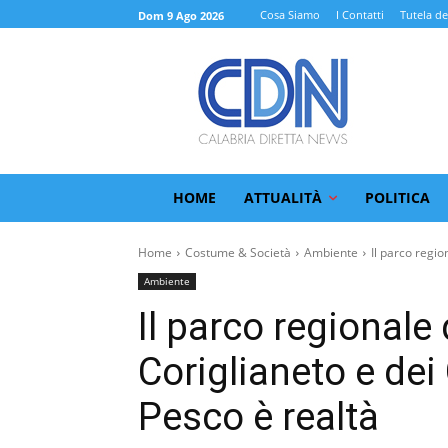
Cosa Siamo
I Contatti
Tutela de
Dom 9 Ago 2026
HOME
ATTUALITÀ
POLITICA
Home
Costume & Società
Ambiente
Il parco region
Ambiente
Il parco regionale 
Coriglianeto e dei
Pesco è realtà