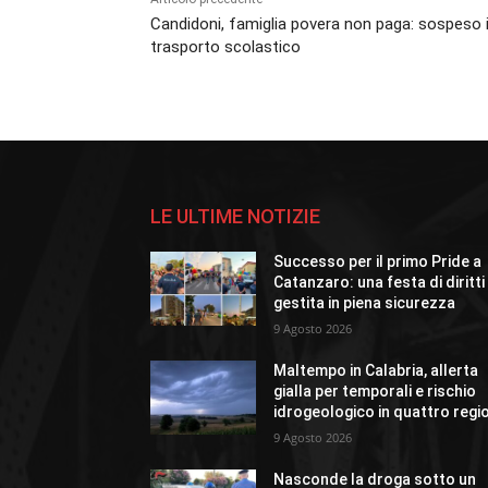
Candidoni, famiglia povera non paga: sospeso i
trasporto scolastico
LE ULTIME NOTIZIE
Successo per il primo Pride a
Catanzaro: una festa di diritti
gestita in piena sicurezza
9 Agosto 2026
Maltempo in Calabria, allerta
gialla per temporali e rischio
idrogeologico in quattro regi
9 Agosto 2026
Nasconde la droga sotto un