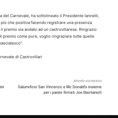
 del Carnevale, ha sottolineato il Presidente Iannelli,
a più che positiva facendo registrare
una presenza
 il premio sia andato ad un castrovillarese. Ringrazio
il premio come pure, voglio ringraziare tutte quelle
nascialesco”.
nevale di Castrovillari
Articolo successivo
ini
Salumificio San Vincenzo e Mc Donald’s insieme
per i panini firmati Joe Bastianich