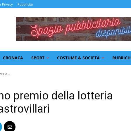
a Privacy
Pubblicità
CRONACA
SPORT
COSTUME & SOCIETÀ
RUBRICH
eria...
o premio della lotteria
strovillari