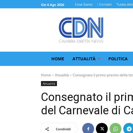
Cosa Siamo
I Contatti
Tutela dell
Gio 6 Ago 2026
HOME
ATTUALITÀ
POLITICA
Home
Attualità
Consegnato il primo premio della lott
Attualità
Consegnato il prim
del Carnevale di Ca
Condividi