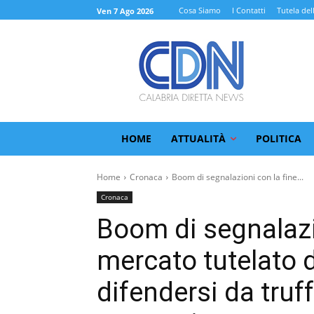
Cosa Siamo
I Contatti
Tutela del
Ven 7 Ago 2026
HOME
ATTUALITÀ
POLITICA
Home
Cronaca
Boom di segnalazioni con la fine...
Cronaca
Boom di segnalazio
mercato tutelato d
difendersi da truff