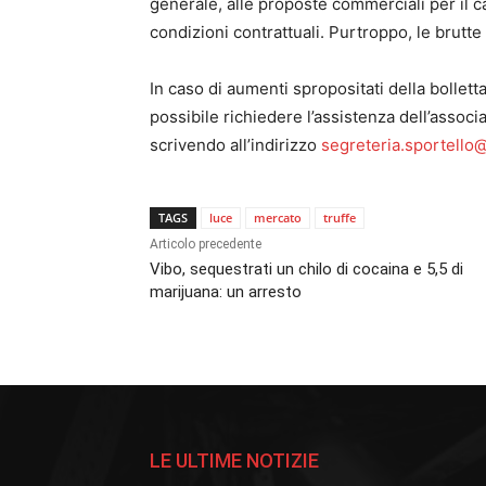
generale, alle proposte commerciali per il c
condizioni contrattuali. Purtroppo, le brutte
In caso di aumenti spropositati della bolletta
possibile richiedere l’assistenza dell’asso
scrivendo all’indirizzo
segreteria.sportello
TAGS
luce
mercato
truffe
Articolo precedente
Vibo, sequestrati un chilo di cocaina e 5,5 di
marijuana: un arresto
LE ULTIME NOTIZIE