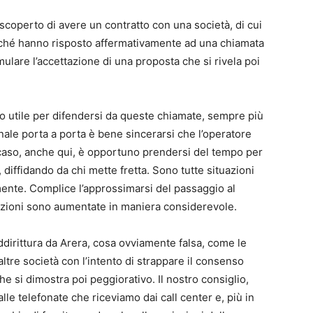
coperto di avere un contratto con una società, di cui
rché hanno risposto affermativamente ad una chiamata
ormulare l’accettazione di una proposta che si rivela poi
to utile per difendersi da queste chiamate, sempre più
ionale porta a porta è bene sincerarsi che l’operatore
i caso, anche qui, è opportuno prendersi del tempo per
iffidando da chi mette fretta. Sono tutte situazioni
mente. Complice l’approssimarsi del passaggio al
alazioni sono aumentate in maniera considerevole.
addirittura da Arera, cosa ovviamente falsa, come le
ltre società con l’intento di strappare il consenso
he si dimostra poi peggiorativo. Il nostro consiglio,
lle telefonate che riceviamo dai call center e, più in