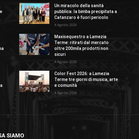
Un miracolo della sanità
te
pubblica: la bimba precipitata a
Catanzaro è fuori pericolo
4 Agosto 2026
Maxisequestro a Lamezia
Terme: ritirati dal mercato
na
oltre 200mila prodotti non
sicuri
4 Agosto 2026
Color Fest 2026: a Lamezia
Terme tre giorni di musica, arte
la
e comunità
4 Agosto 2026
SA SIAMO