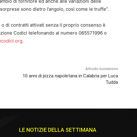
ambio di fornitore ed anche alle variazioni delle
 sorprese sono dietro l’angolo, così come le truffe”.
 o di contratti attivati senza il proprio consenso è
ciazione Codici telefonando al numero 065571996 o
@codici.org
.
Articolo successivo
10 anni di pizza napoletana in Calabria per Luca
Tudda
LE NOTIZIE DELLA SETTIMANA