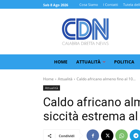
Cosa Siamo
I Contatti
Tutela del
Sab 8 Ago 2026
HOME
ATTUALITÀ
POLITICA
Home
Attualità
Caldo africano almeno fino al 10...
Attualità
Caldo africano alm
siccità estrema al
Condividi