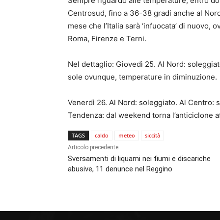
Sempre riguardo alle temperature, entro do
Centrosud, fino a 36-38 gradi anche al Nord
mese che l’Italia sarà ‘infuocata’ di nuovo,
Roma, Firenze e Terni.
Nel dettaglio: Giovedì 25. Al Nord: soleggiat
sole ovunque, temperature in diminuzione.
Venerdì 26. Al Nord: soleggiato. Al Centro: s
Tendenza: dal weekend torna l’anticiclone a
TAGS
caldo
meteo
siccità
Articolo precedente
Sversamenti di liquami nei fiumi e discariche
abusive, 11 denunce nel Reggino