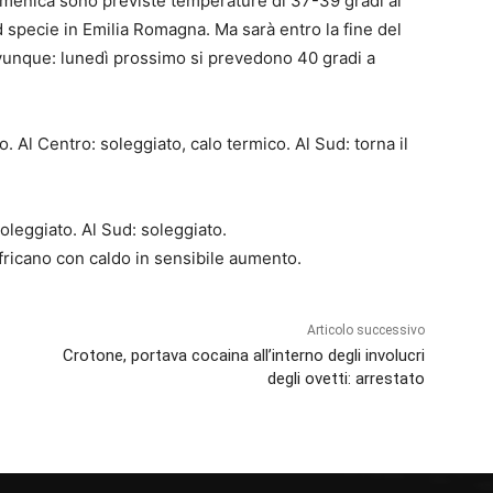
menica sono previste temperature di 37-39 gradi al
 specie in Emilia Romagna. Ma sarà entro la fine del
 ovunque: lunedì prossimo si prevedono 40 gradi a
o. Al Centro: soleggiato, calo termico. Al Sud: torna il
oleggiato. Al Sud: soleggiato.
fricano con caldo in sensibile aumento.
Articolo successivo
Crotone, portava cocaina all’interno degli involucri
degli ovetti: arrestato