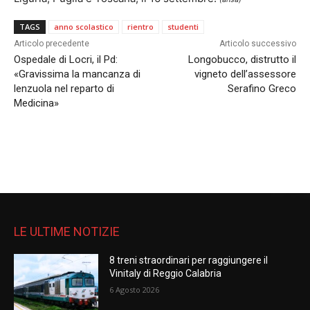
TAGS
anno scolastico
rientro
studenti
Articolo precedente
Articolo successivo
Ospedale di Locri, il Pd:
Longobucco, distrutto il
«Gravissima la mancanza di
vigneto dell’assessore
lenzuola nel reparto di
Serafino Greco
Medicina»
LE ULTIME NOTIZIE
8 treni straordinari per raggiungere il
Vinitaly di Reggio Calabria
6 Agosto 2026