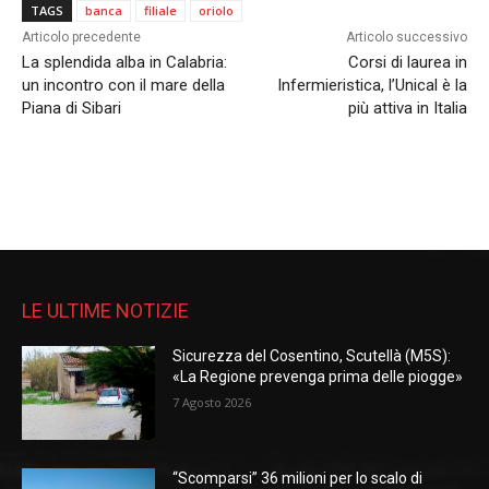
TAGS
banca
filiale
oriolo
Articolo precedente
Articolo successivo
La splendida alba in Calabria:
Corsi di laurea in
un incontro con il mare della
Infermieristica, l’Unical è la
Piana di Sibari
più attiva in Italia
LE ULTIME NOTIZIE
Sicurezza del Cosentino, Scutellà (M5S):
«La Regione prevenga prima delle piogge»
7 Agosto 2026
“Scomparsi” 36 milioni per lo scalo di