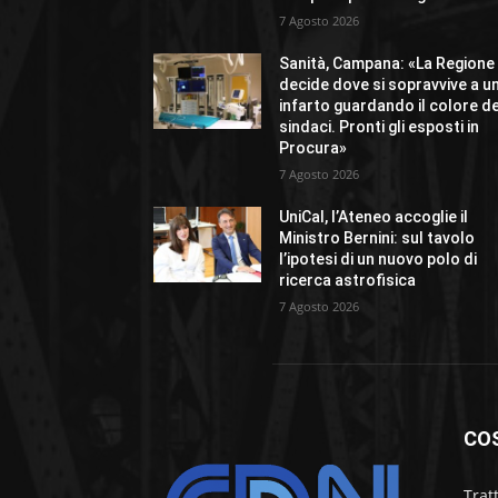
7 Agosto 2026
Sanità, Campana: «La Regione
decide dove si sopravvive a u
infarto guardando il colore de
sindaci. Pronti gli esposti in
Procura»
7 Agosto 2026
UniCal, l’Ateneo accoglie il
Ministro Bernini: sul tavolo
l’ipotesi di un nuovo polo di
ricerca astrofisica
7 Agosto 2026
CO
Trat