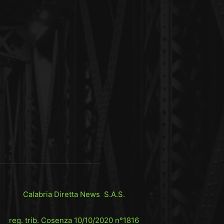
Calabria Diretta News S.A.S.
reg. trib. Cosenza 10/10/2020 n°1816