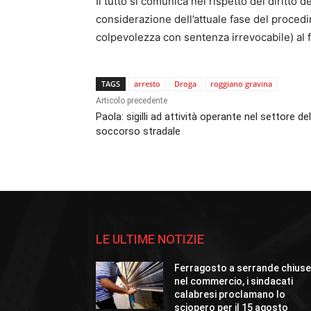
Il tutto si comunica nel rispetto del diritto d
considerazione dell’attuale fase del proced
colpevolezza con sentenza irrevocabile) al fin
TAGS
arresto
Droga
roggiano gravina
Articolo precedente
Paola: sigilli ad attività operante nel settore del
soccorso stradale
LE ULTIME NOTIZIE
Ferragosto a serrande chius
nel commercio, i sindacati
calabresi proclamano lo
sciopero per il 15 agosto