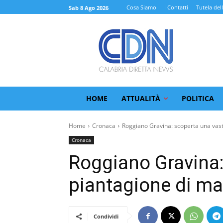
Cosa Siamo
I Contatti
Tutela del
Sab 8 Ago 2026
HOME
ATTUALITÀ
POLITICA
Home
Cronaca
Roggiano Gravina: scoperta una vast
Cronaca
Roggiano Gravina:
piantagione di mar
Condividi