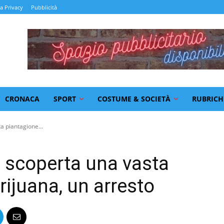
la Privacy
Pubblicità
CRONACA
SPORT
COSTUME & SOCIETÀ
RUBRICH
a piantagione...
 scoperta una vasta
ijuana, un arresto