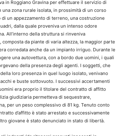
va in Roggiano Gravina per effettuare il servizio di
n una zona rurale isolata, in prossimità di un corso
no di un appezzamento di terreno, una costruzione
 quadri, dalla quale proveniva un intenso odore
a. All’interno della struttura si rinveniva
 composta da piante di varia altezza, la maggior parte
e era corredata anche da un impianto irriguo. Durante le
ungere una autovettura, con a bordo due uomini, i quali
rgevano della presenza degli agenti. I soggetti, che
della loro presenza in quel luogo isolato, venivano
 sacchi e buste sottovuoto. I successivi accertamenti
ni era proprio il titolare del contratto di affitto
olizia giudiziaria permetteva di sequestrare,
na, per un peso complessivo di 81 kg. Tenuto conto
contratto d’affitto è stato arrestato e successivamente
altro giovane è stato denunciato in stato di libertà.