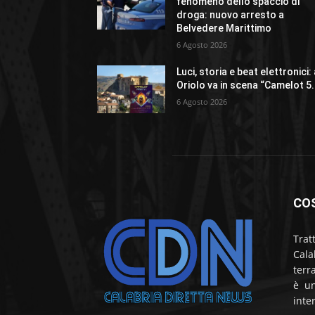
fenomeno dello spaccio di
droga: nuovo arresto a
Belvedere Marittimo
6 Agosto 2026
Luci, storia e beat elettronici:
Oriolo va in scena “Camelot 5
6 Agosto 2026
CO
Trat
Cala
terr
è un
inte