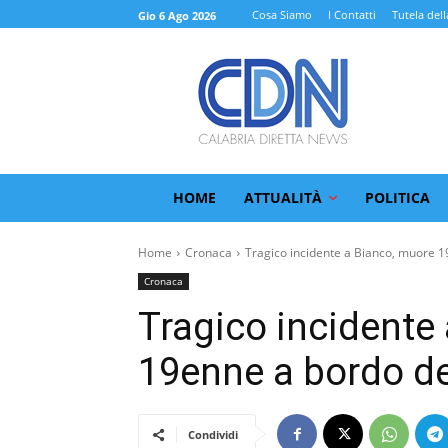
Cosa Siamo
I Contatti
Tutela dell
Gio 6 Ago 2026
HOME
ATTUALITÀ
POLITICA
Home
Cronaca
Tragico incidente a Bianco, muore 1
Cronaca
Tragico incidente
19enne a bordo de
Condividi