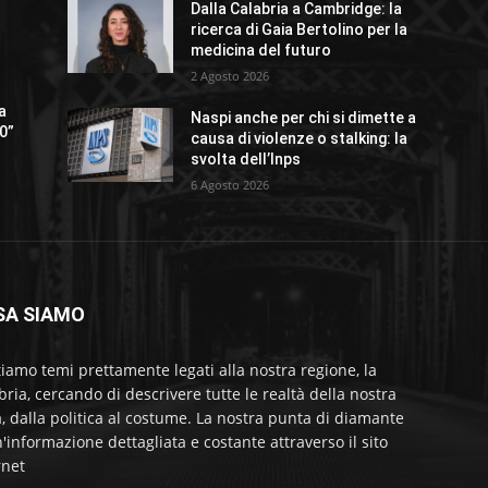
Dalla Calabria a Cambridge: la
ricerca di Gaia Bertolino per la
medicina del futuro
2 Agosto 2026
 a
Naspi anche per chi si dimette a
.0”
causa di violenze o stalking: la
svolta dell’Inps
6 Agosto 2026
SA SIAMO
tiamo temi prettamente legati alla nostra regione, la
bria, cercando di descrivere tutte le realtà della nostra
a, dalla politica al costume. La nostra punta di diamante
'informazione dettagliata e costante attraverso il sito
rnet