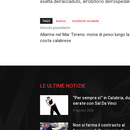
esatta dell’accaduto, all’obitorio dell’ospedal
TAGS
bianco
incidente stradale
Articolo precedente
Allarme nel Mar Tirreno: moria di pesci lungo la
costa calabrese
LE ULTIME NOTIZIE
“Per sempre sì” in Calabria, d
serate con Sal Da Vinci
6 Agosto 2026
Non si ferma il contrasto al