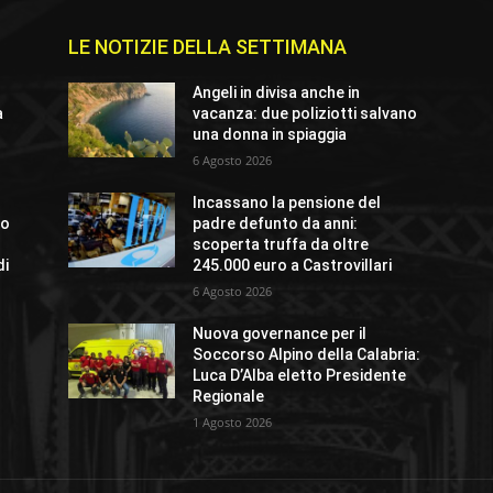
LE NOTIZIE DELLA SETTIMANA
Angeli in divisa anche in
a
vacanza: due poliziotti salvano
una donna in spiaggia
6 Agosto 2026
Incassano la pensione del
lo
padre defunto da anni:
scoperta truffa da oltre
di
245.000 euro a Castrovillari
6 Agosto 2026
Nuova governance per il
Soccorso Alpino della Calabria:
Luca D’Alba eletto Presidente
Regionale
1 Agosto 2026