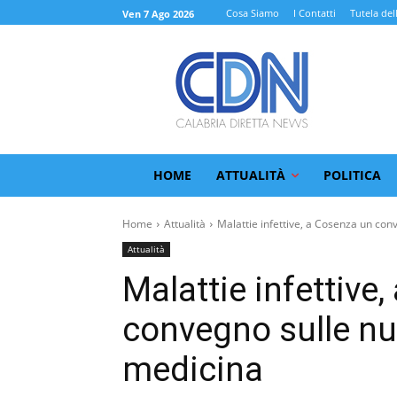
Cosa Siamo
I Contatti
Tutela del
Ven 7 Ago 2026
HOME
ATTUALITÀ
POLITICA
Home
Attualità
Malattie infettive, a Cosenza un conv
Attualità
Malattie infettive
convegno sulle nu
medicina