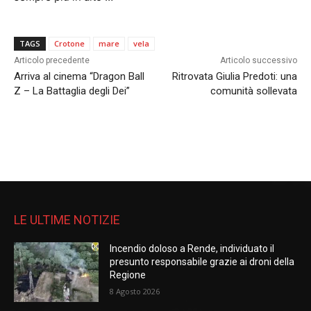
TAGS
Crotone
mare
vela
Articolo precedente
Articolo successivo
Arriva al cinema “Dragon Ball
Ritrovata Giulia Predoti: una
Z – La Battaglia degli Dei”
comunità sollevata
LE ULTIME NOTIZIE
Incendio doloso a Rende, individuato il
presunto responsabile grazie ai droni della
Regione
8 Agosto 2026