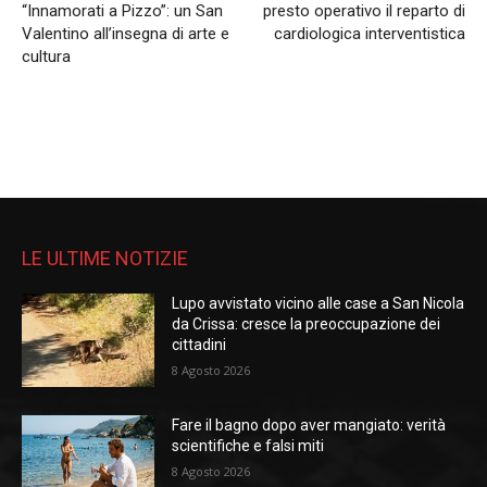
“Innamorati a Pizzo”: un San
presto operativo il reparto di
Valentino all’insegna di arte e
cardiologica interventistica
cultura
LE ULTIME NOTIZIE
Lupo avvistato vicino alle case a San Nicola
da Crissa: cresce la preoccupazione dei
cittadini
8 Agosto 2026
Fare il bagno dopo aver mangiato: verità
scientifiche e falsi miti
8 Agosto 2026