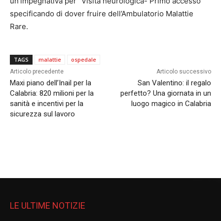
un’impegnativa per “Visita neurologica- Primo accesso”
specificando di dover fruire dell’Ambulatorio Malattie
Rare.
TAGS
malattie
ospedale
Articolo precedente
Articolo successivo
Maxi piano dell’Inail per la
San Valentino: il regalo
Calabria: 820 milioni per la
perfetto? Una giornata in un
sanità e incentivi per la
luogo magico in Calabria
sicurezza sul lavoro
LE ULTIME NOTIZIE