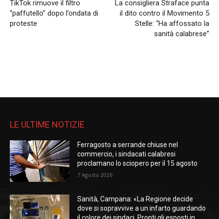
TikTok rimuove il filtro
La consigliera Straface punta
“paffutello” dopo l’ondata di
il dito contro il Movimento 5
proteste
Stelle: “Ha affossato la
sanità calabrese”
LE ULTIME NOTIZIE
Ferragosto a serrande chiuse nel
commercio, i sindacati calabresi
proclamano lo sciopero per il 15 agosto
7 Agosto 2026
Sanità, Campana: «La Regione decide
dove si sopravvive a un infarto guardando
il colore dei sindaci. Pronti gli esposti in