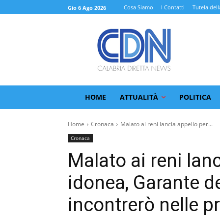
Cosa Siamo
I Contatti
Tutela dell
Gio 6 Ago 2026
HOME
ATTUALITÀ
POLITICA
Home
Cronaca
Malato ai reni lancia appello per...
Cronaca
Malato ai reni lan
idonea, Garante de
incontrerò nelle p