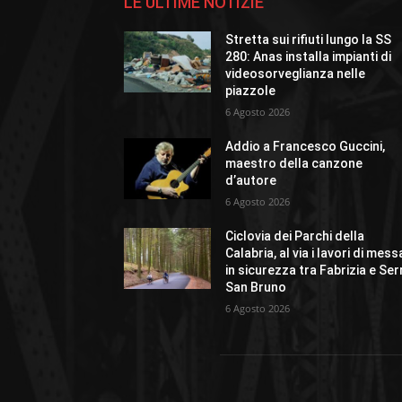
LE ULTIME NOTIZIE
Stretta sui rifiuti lungo la SS
280: Anas installa impianti di
videosorveglianza nelle
piazzole
6 Agosto 2026
Addio a Francesco Guccini,
maestro della canzone
d’autore
6 Agosto 2026
Ciclovia dei Parchi della
Calabria, al via i lavori di mess
in sicurezza tra Fabrizia e Ser
San Bruno
6 Agosto 2026