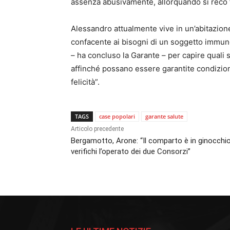
assenza abusivamente, allorquando si recò f
Alessandro attualmente vive in un’abitazio
confacente ai bisogni di un soggetto immu
– ha concluso la Garante – per capire quali 
affinché possano essere garantite condizioni d
felicità”.
TAGS
case popolari
garante salute
Articolo precedente
Bergamotto, Arone: “Il comparto è in ginocchio
verifichi l’operato dei due Consorzi”