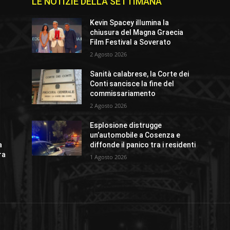
LE NOTIZIE DELLA SETTIMANA
Kevin Spacey illumina la
chiusura del Magna Graecia
Film Festival a Soverato
2 Agosto 2026
Sanità calabrese, la Corte dei
Conti sancisce la fine del
commissariamento
2 Agosto 2026
Esplosione distrugge
un’automobile a Cosenza e
a
diffonde il panico tra i residenti
ra
1 Agosto 2026