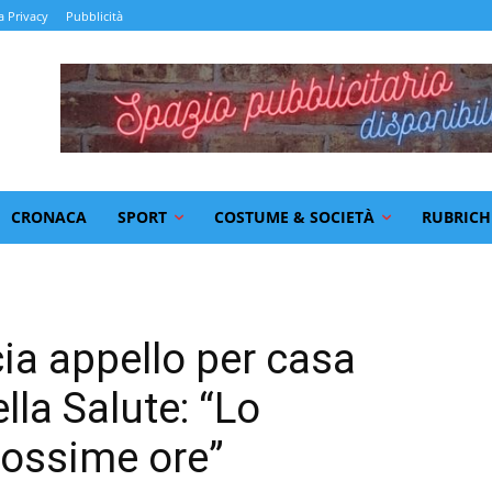
a Privacy
Pubblicità
CRONACA
SPORT
COSTUME & SOCIETÀ
RUBRICH
cia appello per casa
lla Salute: “Lo
rossime ore”