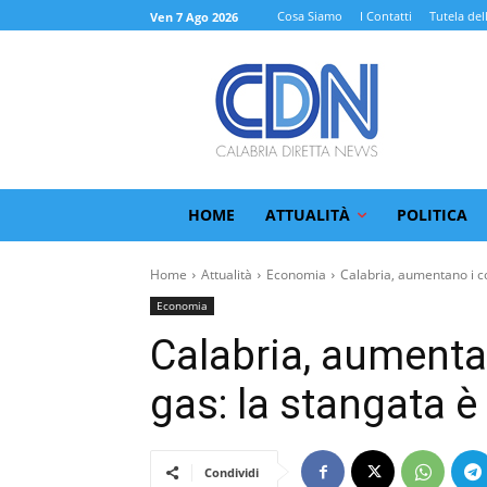
Cosa Siamo
I Contatti
Tutela del
Ven 7 Ago 2026
HOME
ATTUALITÀ
POLITICA
Home
Attualità
Economia
Calabria, aumentano i cos
Economia
Calabria, aumentan
gas: la stangata è
Condividi