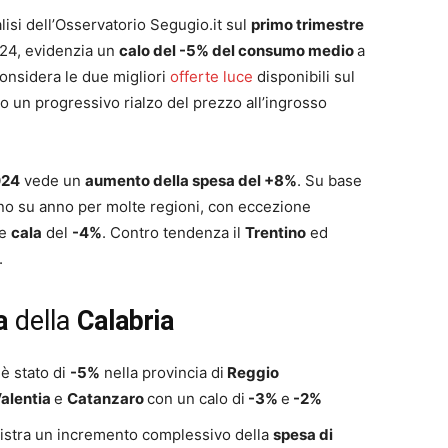
nalisi dell’Osservatorio Segugio.it sul
primo trimestre
024, evidenzia un
calo del -5% del consumo medio
a
 considera le due migliori
offerte luce
disponibili sul
o un progressivo rialzo del prezzo all’ingrosso
024
vede un
aumento della spesa del +8%
. Su base
nno su anno per molte regioni, con eccezione
ve
cala
del
-4%
. Contro tendenza il
Trentino
ed
.
a
della
Calabria
o
è stato di
-5%
nella provincia di
Reggio
Valentia
e
Catanzaro
con un calo di
-3%
e
-2%
egistra un incremento complessivo della
spesa di