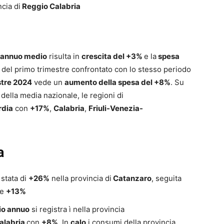
ncia di
Reggio Calabria
annuo medio
risulta in
crescita del +3%
e la
spesa
ni del primo trimestre confrontato con lo stesso periodo
stre 2024
vede un
aumento della spesa del +8%
. Su
della media nazionale, le regioni di
dia
con
+17%
,
Calabria
,
Friuli-Venezia-
a
 stata di
+26%
nella provincia di
Catanzaro
, seguita
e
+13%
io annuo
si registra ì nella provincia
alabria
con
+8%
. In
calo
i consumi della provincia