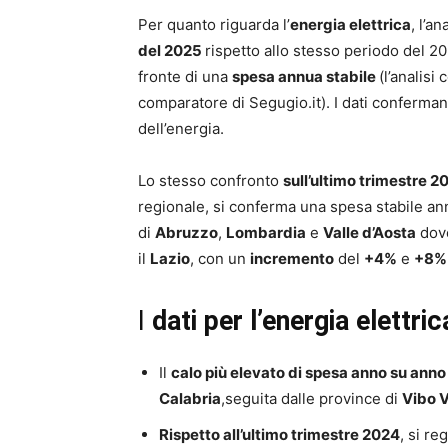
Per quanto riguarda l’
energia elettrica
, l’a
del 2025
rispetto allo stesso periodo del 2
fronte di una
spesa annua stabile
(l’analisi
comparatore di Segugio.it). I dati conferman
dell’energia.
Lo stesso confronto
sull’ultimo trimestre 2
regionale, si conferma una spesa stabile a
di
Abruzzo
,
Lombardia
e
Valle d’Aosta
do
il
Lazio
, con un
incremento
del
+4%
e
+8%
I
dati per l’energia elettric
Il
calo più elevato di spesa anno su ann
Calabria
,seguita dalle province di
Vibo 
Rispetto all’ultimo trimestre 2024
, si r