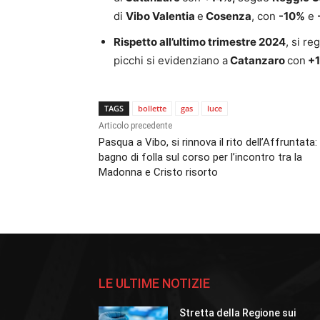
di
Vibo Valentia
e
Cosenza
, con
-10%
e
Rispetto all’ultimo trimestre 2024
, si re
picchi si evidenziano a
Catanzaro
con
+
TAGS
bollette
gas
luce
Articolo precedente
Pasqua a Vibo, si rinnova il rito dell’Affruntata:
bagno di folla sul corso per l’incontro tra la
Madonna e Cristo risorto
LE ULTIME NOTIZIE
Stretta della Regione sui