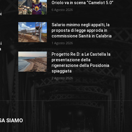
Oriolo va in scena “Camelot 5.0”
6 Agosto 2026
i
Salario minimo negli appalti, la
proposta di legge approda in
commissione Sanità in Calabria
1 Agosto 2026
i
a
Progetto Re.D: a Le Castella la
presentazione della
rigenerazione della Posidonia
spiaggiata
2 Agosto 2026
SA SIAMO