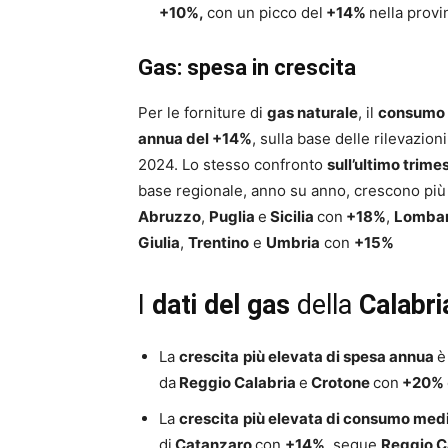
+10%,
con un picco del
+14%
nella provi
Gas: spesa in crescita
Per le forniture di
gas naturale
, il
consumo 
annua del +14%
, sulla base delle rilevazio
2024. Lo stesso confronto
sull’ultimo trime
base regionale, anno su anno, crescono più 
Abruzzo
,
Puglia
e
Sicilia
con
+18%
,
Lombar
Giulia
,
Trentino
e
Umbria
con
+15%
I
dati del gas
della
Calabri
La
crescita
più elevata di spesa annua
è
da
Reggio Calabria
e
Crotone
con
+20%
La
crescita
più elevata di consumo med
di
Catanzaro
con
+14%,
segue
Reggio C