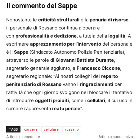
Il commento del Sappe
Nonostante le
criticità strutturali
e la
penuria di risorse
,
il personale di Rossano continua a operare
con
professionalità e dedizione
, a tutela della
legalità
. A
esprimere
apprezzamento per l’intervento
del personale
è il
Sappe
(Sindacato Autonomo Polizia Penitenziaria),
attraverso le parole di
Giovanni Battista Durante
,
segretario generale aggiunto, e
Francesco Ciccone
,
segretario regionale: “Ai nostri colleghi del
reparto
penitenziario di Rossano
vanno i
ringraziamenti
per
l’attività che ogni giorno svolgono nel bloccare il tentativo
di introdurre
oggetti proibiti
, come i
cellulari
, il cui uso in
carcere rappresenta
reato penale
“.
TAGS
carcere
cellulare
rossano
Articolo precedente
Articolo successivo