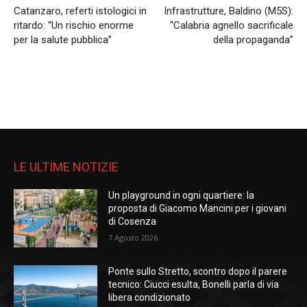
Catanzaro, referti istologici in
Infrastrutture, Baldino (M5S):
ritardo: “Un rischio enorme
“Calabria agnello sacrificale
per la salute pubblica”
della propaganda”
LE ULTIME NOTIZIE
Un playground in ogni quartiere: la
proposta di Giacomo Mancini per i giovani
di Cosenza
7 Agosto 2026
Ponte sullo Stretto, scontro dopo il parere
tecnico: Ciucci esulta, Bonelli parla di via
libera condizionato