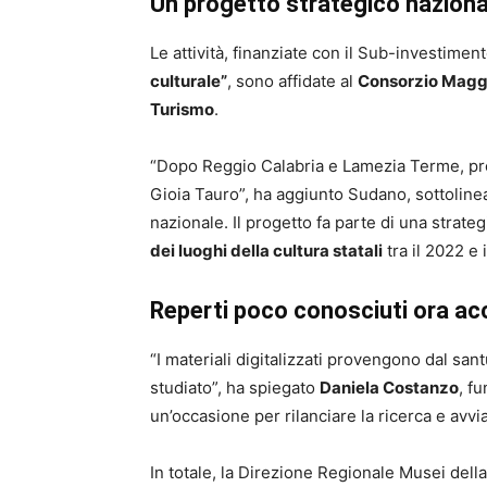
Un progetto strategico naziona
Le attività, finanziate con il Sub-investimen
culturale”
, sono affidate al
Consorzio Maggi
Turismo
.
“Dopo Reggio Calabria e Lamezia Terme, pro
Gioia Tauro”, ha aggiunto Sudano, sottoline
nazionale. Il progetto fa parte di una strate
dei luoghi della cultura statali
tra il 2022 e 
Reperti poco conosciuti ora acc
“I materiali digitalizzati provengono dal sa
studiato”, ha spiegato
Daniela Costanzo
, f
un’occasione per rilanciare la ricerca e avvi
In totale, la Direzione Regionale Musei dell