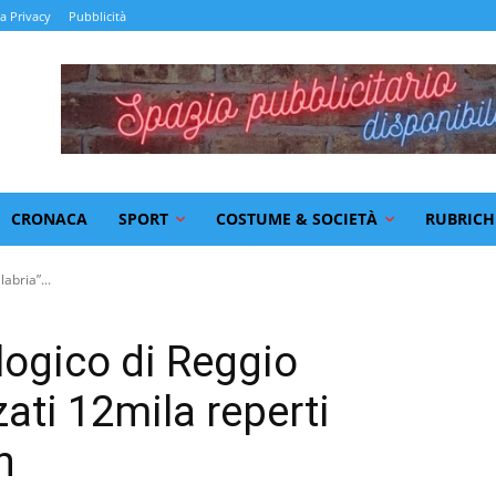
la Privacy
Pubblicità
CRONACA
SPORT
COSTUME & SOCIETÀ
RUBRICH
abria”...
ogico di Reggio
zati 12mila reperti
n