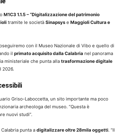
le
to
M1C3 1.1.5 – “Digitalizzazione del patrimonio
oli
tramite le società
Sinapsys
e
Maggioli Cultura e
seguiremo con il Museo Nazionale di Vibo e quello di
ando il
primato acquisito dalla Calabria
nel panorama
gia ministeriale che punta alla
trasformazione digitale
il 2026.
essibili
ntuario Griso-Laboccetta, un sito importante ma poco
unzionaria archeologa del museo. “Questa è
are nuovi studi”.
a Calabria punta a
digitalizzare oltre 28mila oggetti
. “Il