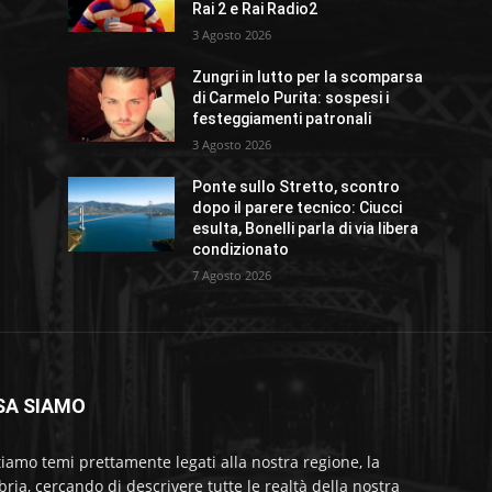
Rai 2 e Rai Radio2
3 Agosto 2026
Zungri in lutto per la scomparsa
di Carmelo Purita: sospesi i
festeggiamenti patronali
3 Agosto 2026
Ponte sullo Stretto, scontro
dopo il parere tecnico: Ciucci
esulta, Bonelli parla di via libera
condizionato
7 Agosto 2026
SA SIAMO
tiamo temi prettamente legati alla nostra regione, la
bria, cercando di descrivere tutte le realtà della nostra