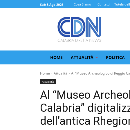
Cosa Siamo
I Contatti
Tutela del
Sab 8 Ago 2026
HOME
ATTUALITÀ
POLITICA
Home
Attualità
Al “Museo Archeologico di Reggio Cal
Attualità
Al “Museo Archeol
Calabria” digitaliz
dell’antica Rhegio