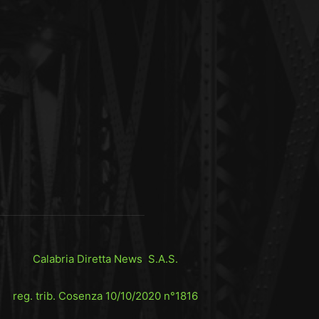
Calabria Diretta News S.A.S.
reg. trib. Cosenza 10/10/2020 n°1816