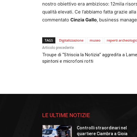
nostro obiettivo era ambizioso: 12mila risors
qualità elevati. Ce l’abbiamo fatta grazie alla 
commentato
Cinzia Gallo
, business manager 
TAGS
Digitalizzazione
museo
reperti archeologic
Articolo precedente
Troupe di “Striscia la Notizia” aggredita a Lame
spintoni e microfoni rotti
LE ULTIME NOTIZIE
Controlli straordinari nel
quartiere Ciambra a Gioia