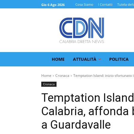
Cosa Siamo
I Contatti
Tutela dell
Gio 6 Ago 2026
HOME
ATTUALITÀ
POLITICA
Home
Cronaca
Temptation Island: inizio sfortunato i
Cronaca
Temptation Island:
Calabria, affonda
a Guardavalle