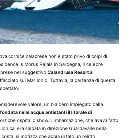
va cornice calabrese non è stato privo di colpi di
esidence Is Morus Relais in Sardegna, il celebre
iprese nel suggestivo
Calandrusa Resort a
ffacciato sul Mar Ionio. Tuttavia, la partenza di questa
spettato.
onsiderevole valore, un bialbero impiegato dalla
fondata nelle acque antistanti il litorale di
esort che ospita lo show. L’imbarcazione, che aveva fatto
 Jonica, era salpata in direzione Guardavalle nella
costa, si ipotizza che abbia urtato un relitto