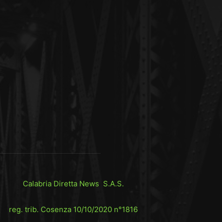
Calabria Diretta News S.A.S.
reg. trib. Cosenza 10/10/2020 n°1816