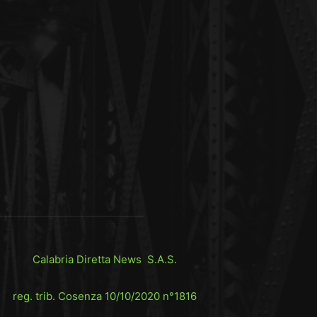
Calabria Diretta News S.A.S.
reg. trib. Cosenza 10/10/2020 n°1816