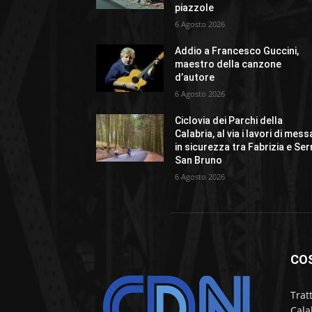
piazzole
6 Agosto 2026
Addio a Francesco Guccini,
maestro della canzone
d’autore
6 Agosto 2026
Ciclovia dei Parchi della
Calabria, al via i lavori di mess
in sicurezza tra Fabrizia e Ser
San Bruno
6 Agosto 2026
CO
Trat
Cala