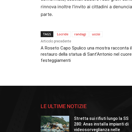
rinnova inoltre l’invito ai cittadini a denunci
parte.
TAGS
Locride
randagi
uccisi
Articolo precedente
A Roseto Capo Spulico una mostra racconta il
restauro della statua di Sant’Antonio nel cuore
festeggiamenti
LE ULTIME NOTIZIE
Stretta sui rifiuti lungo la SS
280: Anas installa impianti di
videosorveglianza nelle