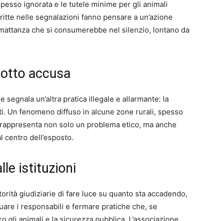
spesso ignorata e le tutele minime per gli animali
itte nelle segnalazioni fanno pensare a un’azione
na mattanza che si consumerebbe nel silenzio, lontano da
sotto accusa
e segnala un’altra pratica illegale e allarmante: la
ti. Un fenomeno diffuso in alcune zone rurali, spesso
che rappresenta non solo un problema etico, ma anche
l centro dell’esposto.
le istituzioni
orità giudiziarie di fare luce su quanto sta accadendo,
are i responsabili e fermare pratiche che, se
o gli animali e la sicurezza pubblica. L’associazione