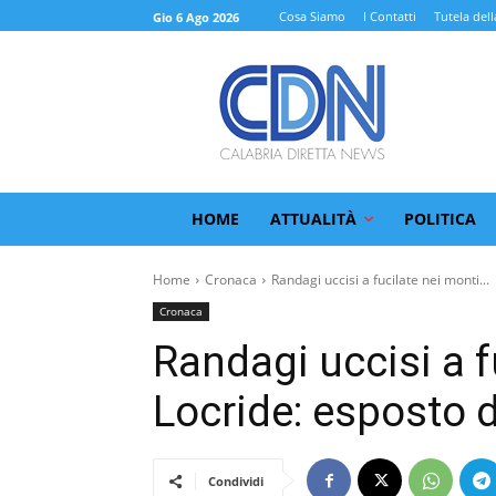
Cosa Siamo
I Contatti
Tutela dell
Gio 6 Ago 2026
HOME
ATTUALITÀ
POLITICA
Home
Cronaca
Randagi uccisi a fucilate nei monti...
Cronaca
Randagi uccisi a f
Locride: esposto d
Condividi