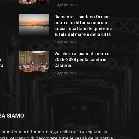
5 Agosto 2026
Diamante, il sindaco Ordine
contro le diffamazioni sui
social: scattano le querele a
tutela del mare e della città
5 Agosto 2026
Via libera al piano di rientro
a
2026-2028 per la sanità in
ra
Calabria
3 Agosto 2026
SA SIAMO
tiamo temi prettamente legati alla nostra regione, la
bria, cercando di descrivere tutte le realtà della nostra