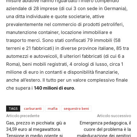
misure ablative hanno riguardato l’intero compendio
aziendale di 28 imprese (di cui 3 con sede in Germania),
una ditta individuale e quote societarie, attive
prevalentemente nel commercio di prodotti petroliferi,
manutenzione container, locazione immobiliare e
trasporto merci. Sono stati confiscati 79 immobili (58
terreni e 21 fabbricati) in diverse province italiane, 85 tra
automezzi e autoveicoli, 8 ulteriori fabbricati (di cui 6 a
Roma), beni mobili registrati, 4 orologi di lusso, circa 1
milione di euro in contanti e disponibilità finanziarie,
anche all’estero. Il tutto per un valore complessivo finale
che supera i
140 milioni di euro
.
TAGS
carburanti
mafia
sequestro beni
Articolo precedente
Articolo successivo
Gas, prezzo in picchiata: giù a
Emergenza pedagogica, il
34,59 euro al megawattora.
cuore del problema è la
Tensione in medio oriente si
maleducazione dei genitori