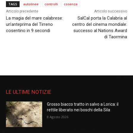
TAGS
autolinee
controlli
cosenza
Articolo precedente
Articolo successivo
La magia del mare calabrese:
SalCal porta la Calabria al
un’anteprima del Tirreno
centro del cinema mondiale:
cosentino in 9 secondi
successo al Nations Award
di Taormina
LE ULTIME NOTIZIE
Grosso biacco tratto in salvo a Lorica: il
rettile liberato nei boschi della Sila
8 Agosto 2026