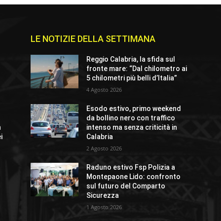
LE NOTIZIE DELLA SETTIMANA
e
Reggio Calabria, la sfida sul
fronte mare: “Dal chilometro ai
5 chilometri più belli d’Italia”
4 Agosto 2026
Esodo estivo, primo weekend
da bollino nero con traffico
n
intenso ma senza criticità in
i
Calabria
2 Agosto 2026
Raduno estivo Fsp Polizia a
Montepaone Lido: confronto
sul futuro del Comparto
Sicurezza
1 Agosto 2026