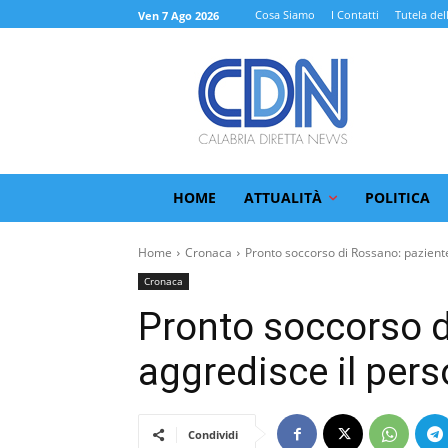
Cosa Siamo
I Contatti
Tutela del
Ven 7 Ago 2026
HOME
ATTUALITÀ
POLITICA
Home
Cronaca
Pronto soccorso di Rossano: paziente
Cronaca
Pronto soccorso d
aggredisce il pers
Condividi