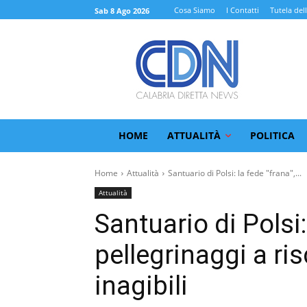
Cosa Siamo
I Contatti
Tutela del
Sab 8 Ago 2026
HOME
ATTUALITÀ
POLITICA
Home
Attualità
Santuario di Polsi: la fede "frana",...
Attualità
Santuario di Polsi:
pellegrinaggi a ri
inagibili