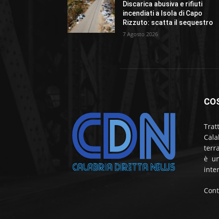
Discarica abusiva e rifiuti
incendiati a Isola di Capo
Rizzuto: scatta il sequestro
7 Agosto 2026
CO
Trat
Cala
terr
è un
inte
Cont