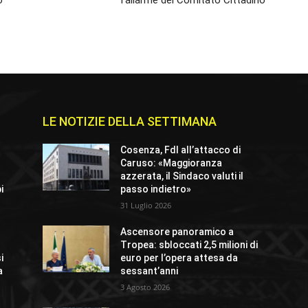
o
l’allarme del Comitato Cittadino
LE NOTIZIE DELLA SETTIMANA
Cosenza, FdI all’attacco di
Caruso: «Maggioranza
azzerata, il Sindaco valuti il
i
passo indietro»
31 Luglio 2026
Ascensore panoramico a
Tropea: sbloccati 2,5 milioni di
i
euro per l’opera attesa da
a
sessant’anni
3 Agosto 2026