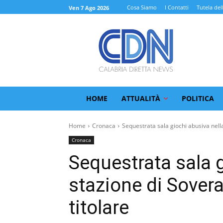
Cosa Siamo
I Contatti
Tutela del
Ven 7 Ago 2026
HOME
ATTUALITÀ
POLITICA
Home
Cronaca
Sequestrata sala giochi abusiva nella
Cronaca
Sequestrata sala g
stazione di Sovera
titolare