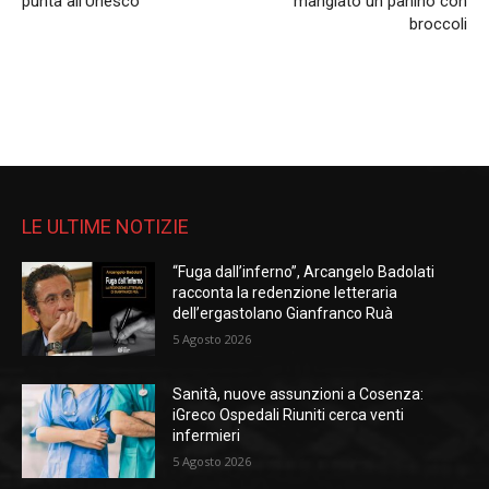
punta all’Unesco
mangiato un panino con
broccoli
LE ULTIME NOTIZIE
“Fuga dall’inferno”, Arcangelo Badolati
racconta la redenzione letteraria
dell’ergastolano Gianfranco Ruà
5 Agosto 2026
Sanità, nuove assunzioni a Cosenza:
iGreco Ospedali Riuniti cerca venti
infermieri
5 Agosto 2026