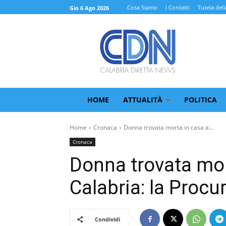
Cosa Siamo
I Contatti
Tutela dell
Gio 6 Ago 2026
HOME
ATTUALITÀ
POLITICA
Home
Cronaca
Donna trovata morta in casa a...
Cronaca
Donna trovata mor
Calabria: la Procu
Condividi