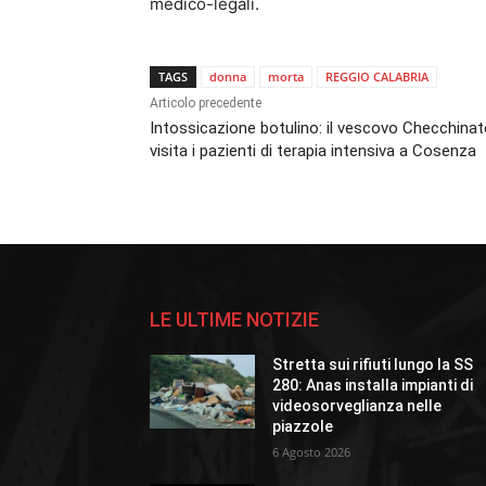
medico-legali.
TAGS
donna
morta
REGGIO CALABRIA
Articolo precedente
Intossicazione botulino: il vescovo Checchina
visita i pazienti di terapia intensiva a Cosenza
LE ULTIME NOTIZIE
Stretta sui rifiuti lungo la SS
280: Anas installa impianti di
videosorveglianza nelle
piazzole
6 Agosto 2026