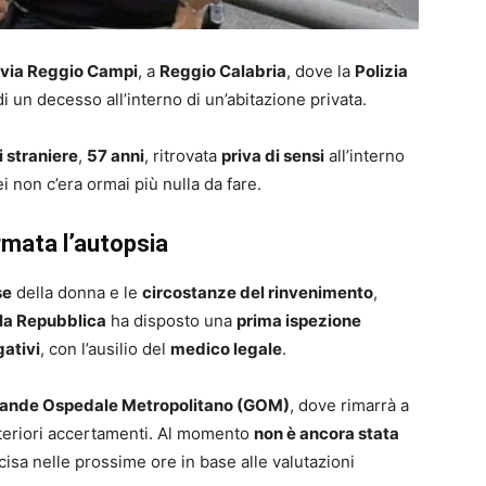
via Reggio Campi
, a
Reggio Calabria
, dove la
Polizia
 un decesso all’interno di un’abitazione privata.
i straniere
,
57 anni
, ritrovata
priva di sensi
all’interno
lei non c’era ormai più nulla da fare.
mata l’autopsia
se
della donna e le
circostanze del rinvenimento
,
la Repubblica
ha disposto una
prima ispezione
ativi
, con l’ausilio del
medico legale
.
Grande Ospedale Metropolitano (GOM)
, dove rimarrà a
teriori accertamenti. Al momento
non è ancora stata
cisa nelle prossime ore in base alle valutazioni