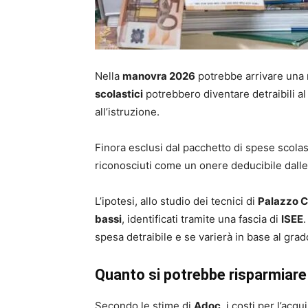
Nella
manovra 2026
potrebbe arrivare una n
scolastici
potrebbero diventare detraibili a
all’istruzione.
Finora esclusi dal pacchetto di spese scolast
riconosciuti come un onere deducibile dalle
L’ipotesi, allo studio dei tecnici di
Palazzo C
bassi
, identificati tramite una fascia di
ISEE
.
spesa detraibile e se varierà in base al grad
Quanto si potrebbe risparmiare
Secondo le stime di
Adoc
, i costi per l’acq