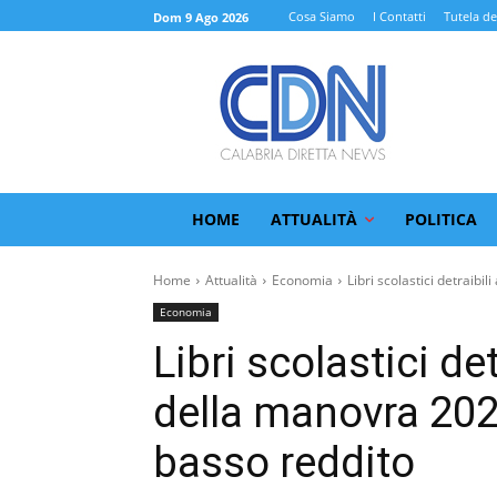
Cosa Siamo
I Contatti
Tutela de
Dom 9 Ago 2026
HOME
ATTUALITÀ
POLITICA
Home
Attualità
Economia
Libri scolastici detraibili 
Economia
Libri scolastici det
della manovra 2026
basso reddito