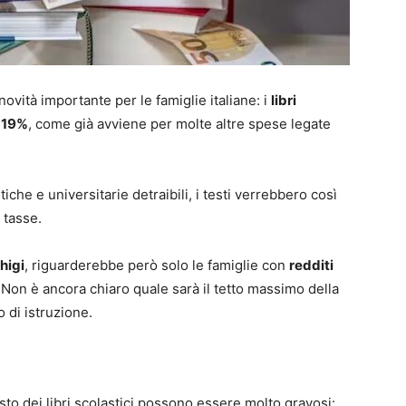
ovità importante per le famiglie italiane: i
libri
l
19%
, come già avviene per molte altre spese legate
iche e universitarie detraibili, i testi verrebbero così
 tasse.
higi
, riguarderebbe però solo le famiglie con
redditi
 Non è ancora chiaro quale sarà il tetto massimo della
o di istruzione.
uisto dei libri scolastici possono essere molto gravosi: