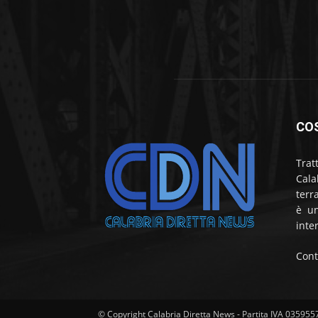
CO
Trat
Cala
terr
è un
inte
Cont
© Copyright Calabria Diretta News - Partita IVA 03595