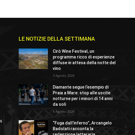
LE NOTIZIE DELLA SETTIMANA
Cirò Wine Festival, un
programma ricco di esperienze
diffuse in attesa della notte del
vino
3 Agosto 2026
Diamante segue l’esempio di
Praia a Mare: stop alle uscite
notturne per i minori di 14 anni
da soli
9 Agosto 2026
vi
“Fuga dall’inferno”, Arcangelo
Badolati racconta la
redenzione letteraria