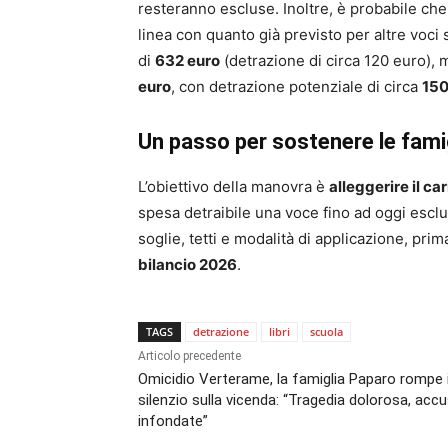
resteranno escluse. Inoltre, è probabile ch
linea con quanto già previsto per altre voci 
di
632 euro
(detrazione di circa 120 euro), m
euro
, con detrazione potenziale di circa
150
Un passo per sostenere le fami
L’obiettivo della manovra è
alleggerire il c
spesa detraibile una voce fino ad oggi esclu
soglie, tetti e modalità di applicazione, pr
bilancio 2026
.
TAGS
detrazione
libri
scuola
Articolo precedente
Omicidio Verterame, la famiglia Paparo rompe i
silenzio sulla vicenda: “Tragedia dolorosa, acc
infondate”