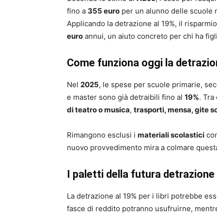
fino a
355 euro
per un alunno delle scuole 
Applicando la detrazione al 19%, il risparmio
euro
annui, un aiuto concreto per chi ha figli
Come funziona oggi la detrazio
Nel
2025
, le spese per scuole primarie, sec
e master sono già detraibili fino al
19%
. Tra
di teatro o musica
,
trasporti, mensa, gite s
Rimangono esclusi i
materiali scolastici
com
nuovo provvedimento mira a colmare questa 
I paletti della futura detrazione
La detrazione al 19% per i libri potrebbe esse
fasce di reddito potranno usufruirne, mentre 