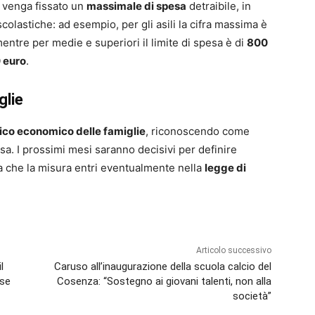
e venga fissato un
massimale di spesa
detraibile, in
scolastiche: ad esempio, per gli asili la cifra massima è
entre per medie e superiori il limite di spesa è di
800
 euro
.
glie
arico economico delle famiglie
, riconoscendo come
sa. I prossimi mesi saranno decisivi per definire
ima che la misura entri eventualmente nella
legge di
Articolo successivo
l
Caruso all’inaugurazione della scuola calcio del
use
Cosenza: “Sostegno ai giovani talenti, non alla
società”