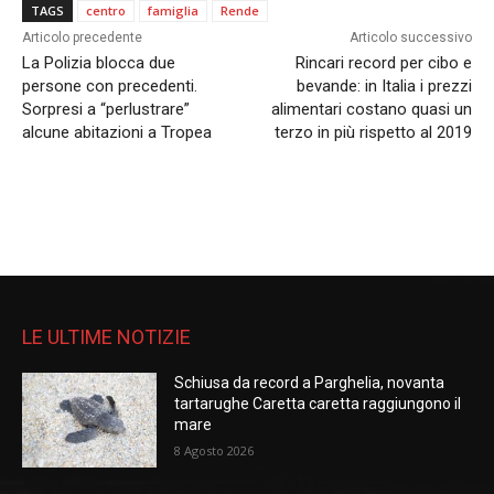
TAGS
centro
famiglia
Rende
Articolo precedente
Articolo successivo
La Polizia blocca due
Rincari record per cibo e
persone con precedenti.
bevande: in Italia i prezzi
Sorpresi a “perlustrare”
alimentari costano quasi un
alcune abitazioni a Tropea
terzo in più rispetto al 2019
LE ULTIME NOTIZIE
Schiusa da record a Parghelia, novanta
tartarughe Caretta caretta raggiungono il
mare
8 Agosto 2026