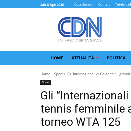
Cosa Siamo
I Contatti
Tutela del
Sab 8 Ago 2026
HOME
ATTUALITÀ
POLITICA
Home
Sport
Gli “Internazionali di Calabria”: il grande.
Sport
Gli “Internazionali
tennis femminile a
torneo WTA 125