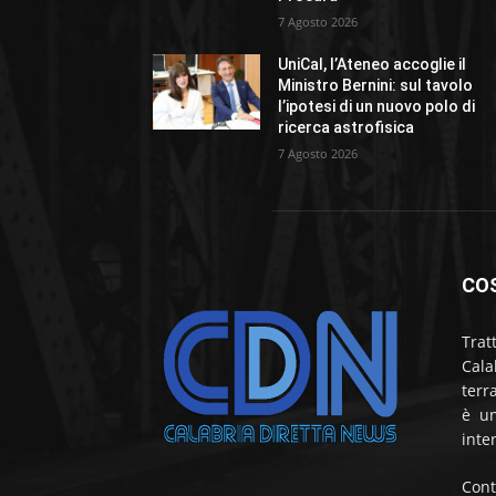
7 Agosto 2026
UniCal, l’Ateneo accoglie il
Ministro Bernini: sul tavolo
l’ipotesi di un nuovo polo di
ricerca astrofisica
7 Agosto 2026
CO
Trat
Cala
terr
è un
inte
Cont