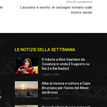
Articolo successivo
le
L’autunno è servito: le castagne tornano sulle
nostre tavole
LE NOTIZIE DELLA SETTIMANA
e
Il tributo a Rino Gaetano da
Cosenza in onda il 5 agosto su
Rai 2 e Rai Radio2
3 Agosto 2026
Alba di musica e cultura a Capo
Bruzzano per l’avvio del Mese
n
dei Bronzi
i
4 Agosto 2026