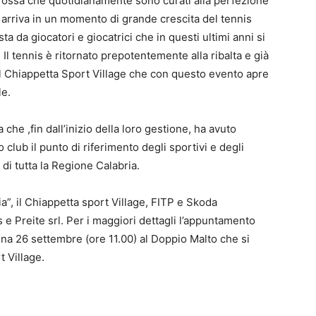
a rossa che quotidianamente sono curati alla perfezione
 arriva in un momento di grande crescita del tennis
a da giocatori e giocatrici che in questi ultimi anni si
. Il tennis è ritornato prepotentemente alla ribalta e già
del Chiappetta Sport Village che con questo evento apre
le.
che ,fin dall’inizio della loro gestione, ha avuto
 club il punto di riferimento degli sportivi e degli
di tutta la Regione Calabria.
a”, il Chiappetta sport Village, FITP e Skoda
s e Preite srl. Per i maggiori dettagli l’appuntamento
tina 26 settembre (ore 11.00) al Doppio Malto che si
t Village.