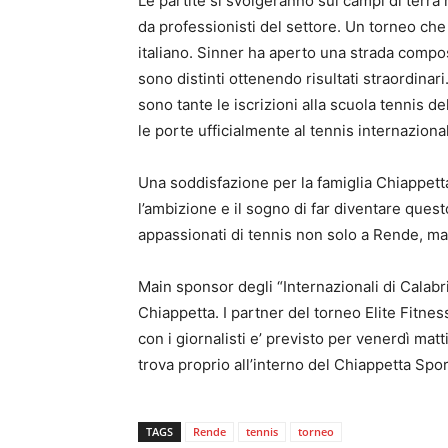
Le partite si svolgeranno sui campi di terr
da professionisti del settore. Un torneo che
italiano. Sinner ha aperto una strada compost
sono distinti ottenendo risultati straordinari
sono tante le iscrizioni alla scuola tennis 
le porte ufficialmente al tennis internaziona
Una soddisfazione per la famiglia Chiappetta 
l’ambizione e il sogno di far diventare questo
appassionati di tennis non solo a Rende, ma 
Main sponsor degli “Internazionali di Calabri
Chiappetta. I partner del torneo Elite Fitnes
con i giornalisti e’ previsto per venerdì mat
trova proprio all’interno del Chiappetta Spor
TAGS
Rende
tennis
torneo