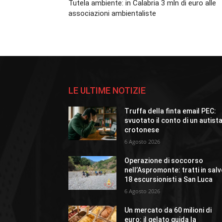
Tutela ambiente: in Calabria 3 mln di euro alle
associazioni ambientaliste
LE ULTIME NOTIZIE
Truffa della finta email PEC:
svuotato il conto di un autist
crotonese
6 Agosto 2026
Operazione di soccorso
nell’Aspromonte: tratti in sal
18 escursionisti a San Luca
6 Agosto 2026
Un mercato da 60 milioni di
euro: il gelato guida la