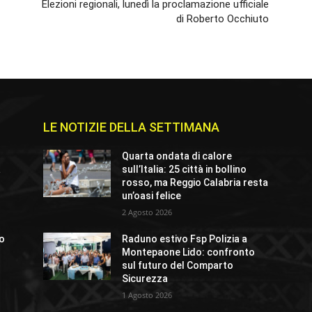
Elezioni regionali, lunedì la proclamazione ufficiale
di Roberto Occhiuto
LE NOTIZIE DELLA SETTIMANA
Quarta ondata di calore
a
sull’Italia: 25 città in bollino
rosso, ma Reggio Calabria resta
un’oasi felice
2 Agosto 2026
vo
Raduno estivo Fsp Polizia a
Montepaone Lido: confronto
sul futuro del Comparto
Sicurezza
1 Agosto 2026