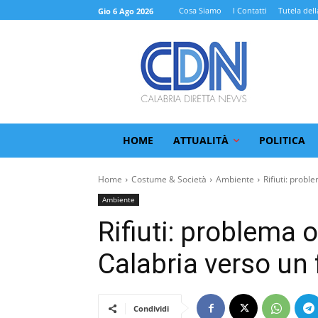
Cosa Siamo
I Contatti
Tutela dell
Gio 6 Ago 2026
HOME
ATTUALITÀ
POLITICA
Home
Costume & Società
Ambiente
Rifiuti: proble
Ambiente
Rifiuti: problema o
Calabria verso un 
Condividi