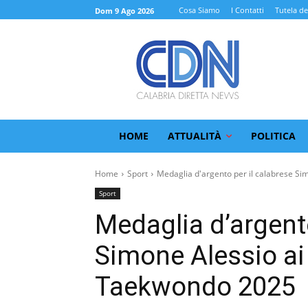
Cosa Siamo
I Contatti
Tutela de
Dom 9 Ago 2026
HOME
ATTUALITÀ
POLITICA
Home
Sport
Medaglia d'argento per il calabrese Sim
Sport
Medaglia d’argento
Simone Alessio ai
Taekwondo 2025