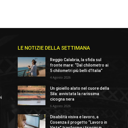
LE NOTIZIE DELLA SETTIMANA
Reggio Calabria, la sfida sul
fronte mare: “Dal chilometro ai
5 chilometri più belli d’Italia”
4 Agosto 2026
Un gioiello alato nel cuore della
Sila: avvistata la rarissima
vi
cicogna nera
6 Agosto 2026
Disabilità visiva e lavoro, a
a
Cosenza il progetto “Lavoro in
Vista” trasforma i tirocini in