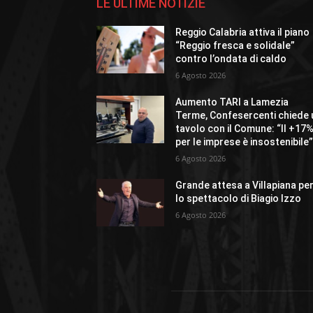
LE ULTIME NOTIZIE
Reggio Calabria attiva il piano
“Reggio fresca e solidale”
contro l’ondata di caldo
6 Agosto 2026
Aumento TARI a Lamezia
Terme, Confesercenti chiede 
tavolo con il Comune: “Il +17
per le imprese è insostenibile
6 Agosto 2026
Grande attesa a Villapiana pe
lo spettacolo di Biagio Izzo
6 Agosto 2026