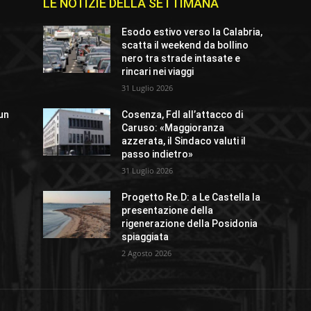
LE NOTIZIE DELLA SETTIMANA
Esodo estivo verso la Calabria,
scatta il weekend da bollino
nero tra strade intasate e
rincari nei viaggi
31 Luglio 2026
un
Cosenza, FdI all’attacco di
%
Caruso: «Maggioranza
”
azzerata, il Sindaco valuti il
passo indietro»
31 Luglio 2026
r
Progetto Re.D: a Le Castella la
presentazione della
rigenerazione della Posidonia
spiaggiata
2 Agosto 2026