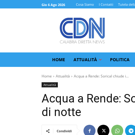
Cosa Siamo
I Contatti
Tutela dell
Gio 6 Ago 2026
HOME
ATTUALITÀ
POLITICA
Home
Attualità
Acqua a Rende: Sorical chiude i...
Attualità
Acqua a Rende: Sor
di notte
Condividi