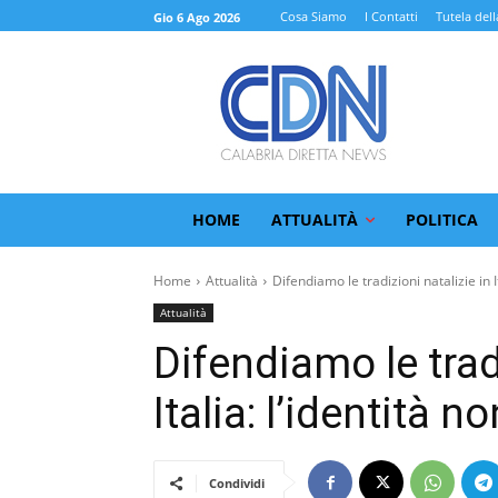
Cosa Siamo
I Contatti
Tutela dell
Gio 6 Ago 2026
HOME
ATTUALITÀ
POLITICA
Home
Attualità
Difendiamo le tradizioni natalizie in It
Attualità
Difendiamo le tradi
Italia: l’identità n
Condividi