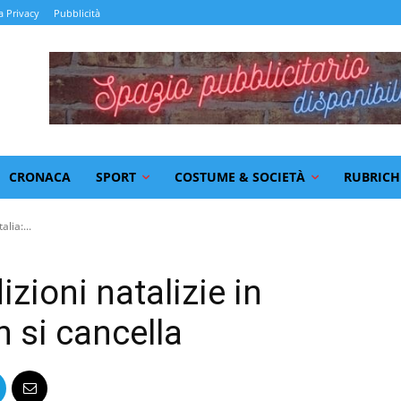
a Privacy
Pubblicità
CRONACA
SPORT
COSTUME & SOCIETÀ
RUBRICH
alia:...
zioni natalizie in
on si cancella