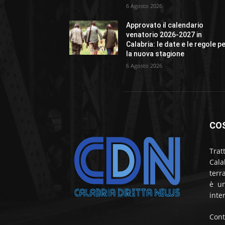
6 Agosto 2026
Approvato il calendario
venatorio 2026-2027 in
Calabria: le date e le regole p
la nuova stagione
6 Agosto 2026
CO
Trat
Cala
terr
è un
inte
Cont