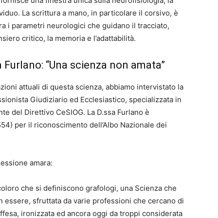
 fornisce una finestra unica sulla neurofisiologia, la
ividuo. La scrittura a mano, in particolare il corsivo, è
ra i parametri neurologici che guidano il tracciato,
siero critico, la memoria e l’adattabilità.
ta Furlano: “Una scienza non amata”
zioni attuali di questa scienza, abbiamo intervistato la
sionista Giudiziario ed Ecclesiastico, specializzata in
te del Direttivo CeSIOG. La D.ssa Furlano è
554) per il riconoscimento dell’Albo Nazionale dei
flessione amara:
loro che si definiscono grafologi, una Scienza che
n essere, sfruttata da varie professioni che cercano di
ffesa, ironizzata ed ancora oggi da troppi considerata