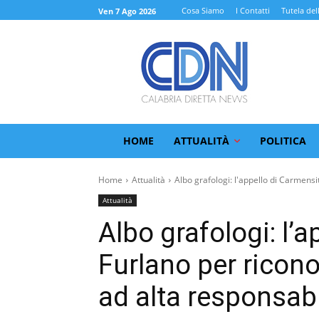
Cosa Siamo
I Contatti
Tutela del
Ven 7 Ago 2026
HOME
ATTUALITÀ
POLITICA
Home
Attualità
Albo grafologi: l'appello di Carmensit
Attualità
Albo grafologi: l’
Furlano per ricon
ad alta responsabi