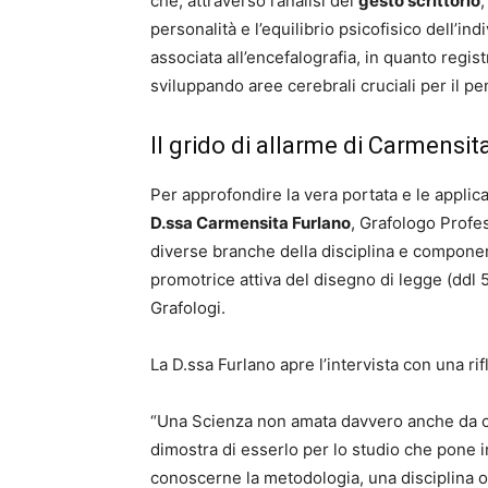
che, attraverso l’analisi del
gesto scrittorio
,
personalità e l’equilibrio psicofisico dell’ind
associata all’encefalografia, in quanto regist
sviluppando aree cerebrali cruciali per il pen
Il grido di allarme di Carmensi
Per approfondire la vera portata e le applica
D.ssa Carmensita Furlano
, Grafologo Profes
diverse branche della disciplina e componen
promotrice attiva del disegno di legge (ddl 
Grafologi.
La D.ssa Furlano apre l’intervista con una ri
“Una Scienza non amata davvero anche da co
dimostra di esserlo per lo studio che pone i
conoscerne la metodologia, una disciplina o