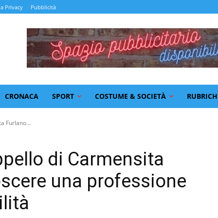
la Privacy
Pubblicità
CRONACA
SPORT
COSTUME & SOCIETÀ
RUBRICH
a Furlano...
appello di Carmensita
oscere una professione
lità