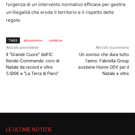
l’urgenza di un intervento normativo efficace per gestire
un’illegalità che erode il territorio e il rispetto delle
regole.
TAGS
abusivismo
calabria
Articolo precedente
Articolo successivo
Il “Grande Cuore” dell’IC
Un sorriso che dura tutto
Rende-Commenda: coro di
l’anno: Fabriella Group
Natale da record e oltre
sostiene Home ODV per il
5.500€ a “La Terra di Piero”
Natale e oltre
LE ULTIME NOTIZIE