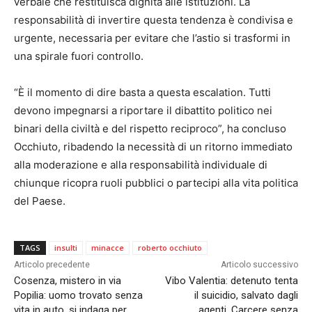
verbale che restituisca dignità alle istituzioni. La
responsabilità di invertire questa tendenza è condivisa e
urgente, necessaria per evitare che l’astio si trasformi in
una spirale fuori controllo.
“È il momento di dire basta a questa escalation. Tutti
devono impegnarsi a riportare il dibattito politico nei
binari della civiltà e del rispetto reciproco”, ha concluso
Occhiuto, ribadendo la necessità di un ritorno immediato
alla moderazione e alla responsabilità individuale di
chiunque ricopra ruoli pubblici o partecipi alla vita politica
del Paese.
TAGS
insulti
minacce
roberto occhiuto
Articolo precedente
Articolo successivo
Cosenza, mistero in via
Vibo Valentia: detenuto tenta
Popilia: uomo trovato senza
il suicidio, salvato dagli
vita in auto, si indaga per
agenti. Carcere senza