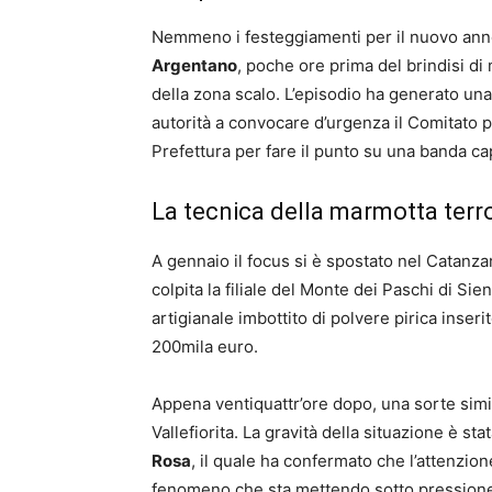
Nemmeno i festeggiamenti per il nuovo anno
Argentano
, poche ore prima del brindisi d
della zona scalo. L’episodio ha generato un
autorità a convocare d’urgenza il Comitato pr
Prefettura per fare il punto su una banda cap
La tecnica della marmotta terro
A gennaio il focus si è spostato nel Catanzar
colpita la filiale del Monte dei Paschi di Sie
artigianale imbottito di polvere pirica inserit
200mila euro.
Appena ventiquattr’ore dopo, una sorte simil
Vallefiorita. La gravità della situazione è st
Rosa
, il quale ha confermato che l’attenzione
fenomeno che sta mettendo sotto pressione 