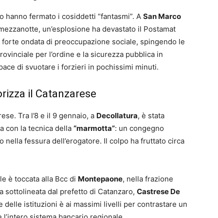
 hanno fermato i cosiddetti “fantasmi”. A
San Marco
i mezzanotte, un’esplosione ha devastato il Postamat
a forte ondata di preoccupazione sociale, spingendo le
ovinciale per l’ordine e la sicurezza pubblica in
ace di svuotare i forzieri in pochissimi minuti.
rizza il Catanzarese
ese. Tra l’8 e il 9 gennaio, a
Decollatura
, è stata
na con la tecnica della
“marmotta”
: un congegno
o nella fessura dell’erogatore. Il colpo ha fruttato circa
e è toccata alla Bcc di
Montepaone
, nella frazione
ata sottolineata dal prefetto di Catanzaro,
Castrese De
 delle istituzioni è ai massimi livelli per contrastare un
l’intero sistema bancario regionale.