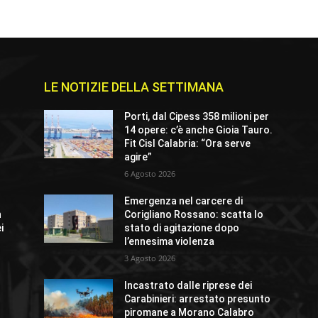
LE NOTIZIE DELLA SETTIMANA
e
Porti, dal Cipess 358 milioni per
14 opere: c’è anche Gioia Tauro.
Fit Cisl Calabria: “Ora serve
agire”
6 Agosto 2026
Emergenza nel carcere di
n
Corigliano Rossano: scatta lo
i
stato di agitazione dopo
l’ennesima violenza
3 Agosto 2026
Incastrato dalle riprese dei
Carabinieri: arrestato presunto
piromane a Morano Calabro