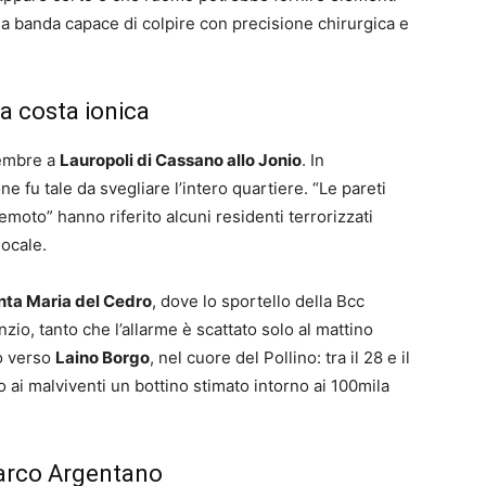
na banda capace di colpire con precisione chirurgica e
lla costa ionica
cembre a
Lauropoli di Cassano allo Jonio
. In
e fu tale da svegliare l’intero quartiere. “Le pareti
oto” hanno riferito alcuni residenti terrorizzati
locale.
nta Maria del Cedro
, dove lo sportello della Bcc
nzio, tanto che l’allarme è scattato solo al mattino
to verso
Laino Borgo
, nel cuore del Pollino: tra il 28 e il
o ai malviventi un bottino stimato intorno ai 100mila
Marco Argentano