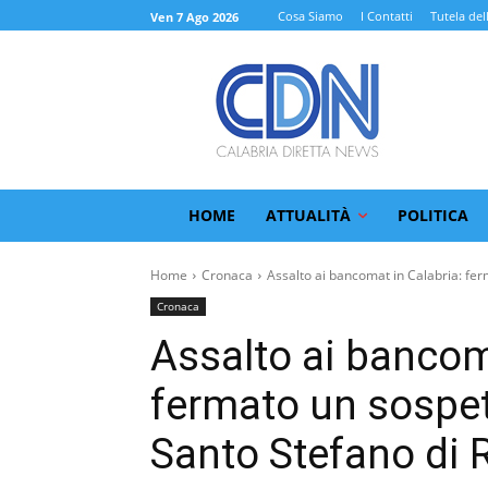
Cosa Siamo
I Contatti
Tutela del
Ven 7 Ago 2026
HOME
ATTUALITÀ
POLITICA
Home
Cronaca
Assalto ai bancomat in Calabria: fer
Cronaca
Assalto ai bancom
fermato un sospet
Santo Stefano di 