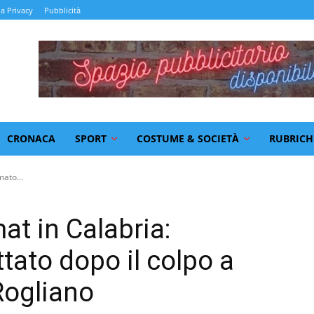
la Privacy
Pubblicità
CRONACA
SPORT
COSTUME & SOCIETÀ
RUBRICH
mato...
at in Calabria:
tato dopo il colpo a
Rogliano