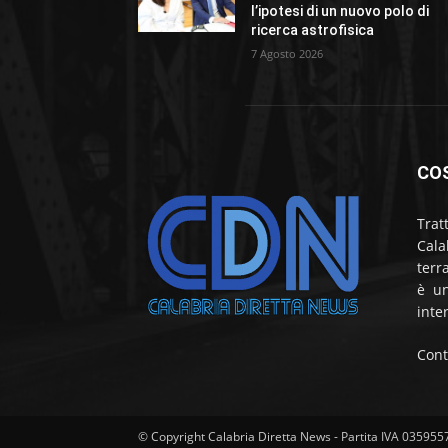
l’ipotesi di un nuovo polo di
ricerca astrofisica
7 Agosto 2026
CO
Trat
Cala
terr
è un
inte
Cont
© Copyright Calabria Diretta News - Partita IVA 03595