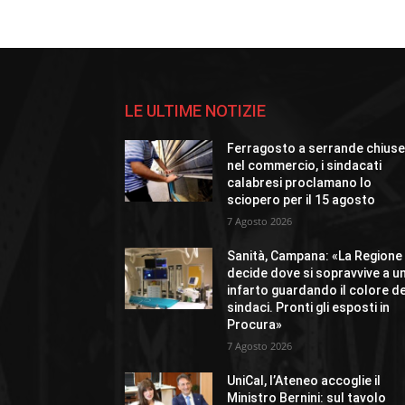
LE ULTIME NOTIZIE
Ferragosto a serrande chius
nel commercio, i sindacati
calabresi proclamano lo
sciopero per il 15 agosto
7 Agosto 2026
Sanità, Campana: «La Regione
decide dove si sopravvive a u
infarto guardando il colore de
sindaci. Pronti gli esposti in
Procura»
7 Agosto 2026
UniCal, l’Ateneo accoglie il
Ministro Bernini: sul tavolo