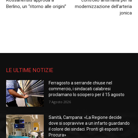
Rossanensis approda a
controllo antimafia per la
Berlino, un “ritorno alle origini”
modernizzazione dell’arteria
jonica
LE ULTIME NOTIZIE
Ferragosto a serrande chiuse nel
commercio, i sindacati calabresi
proclamano lo sciopero per il 15 agosto
7 Agosto 2026
Sanità, Campana: «La Regione decide
dove si sopravvive a un infarto guardando
il colore dei sindaci. Pronti gli esposti in
Procura»