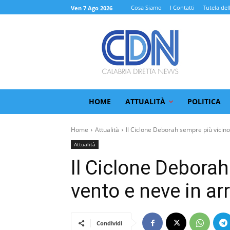
Cosa Siamo
I Contatti
Tutela del
Ven 7 Ago 2026
HOME
ATTUALITÀ
POLITICA
Home
Attualità
Il Ciclone Deborah sempre più vicino:
Attualità
Il Ciclone Deborah
vento e neve in ar
Condividi