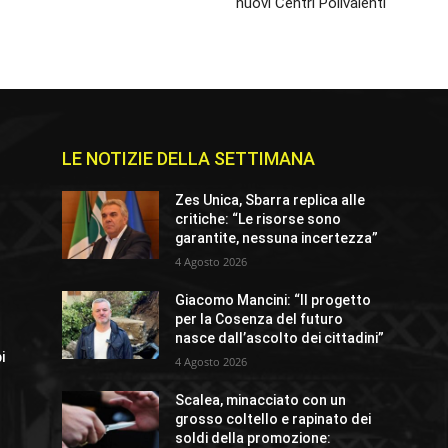
nuovi Centri Polivalenti
LE NOTIZIE DELLA SETTIMANA
Zes Unica, Sbarra replica alle
critiche: “Le risorse sono
garantite, nessuna incertezza”
4 Agosto 2026
Giacomo Mancini: “Il progetto
per la Cosenza del futuro
nasce dall’ascolto dei cittadini”
i
4 Agosto 2026
Scalea, minacciato con un
grosso coltello e rapinato dei
soldi della promozione: