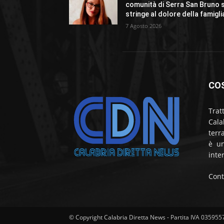
comunità di Serra San Bruno s
stringe al dolore della famigli
7 Agosto 2026
CO
Trat
Cala
terr
è un
inte
Cont
© Copyright Calabria Diretta News - Partita IVA 03595