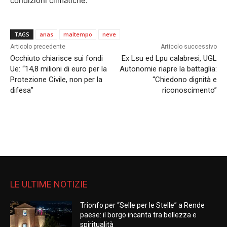
condizioni climatiche.
TAGS
anas
maltempo
neve
Articolo precedente
Articolo successivo
Occhiuto chiarisce sui fondi
Ex Lsu ed Lpu calabresi, UGL
Ue: “14,8 milioni di euro per la
Autonomie riapre la battaglia:
Protezione Civile, non per la
“Chiedono dignità e
difesa”
riconoscimento”
LE ULTIME NOTIZIE
Trionfo per “Selle per le Stelle” a Rende
paese: il borgo incanta tra bellezza e
spiritualità