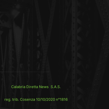
Calabria Diretta News S.A.S.
reg. trib. Cosenza 10/10/2020 n°1816