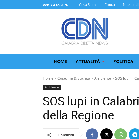
Cosa Siamo
I Contatti
Tutela del
Ven 7 Ago 2026
HOME
ATTUALITÀ
POLITICA
Home
Costume & Società
Ambiente
SOS lupi in Cal
Ambiente
SOS lupi in Calabri
della Regione
Condividi