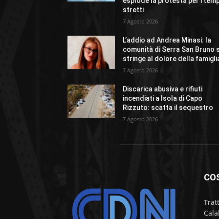
esplode la protesta per i temp
stretti
7 Agosto 2026
L’addio ad Andrea Minasi: la
comunità di Serra San Bruno s
stringe al dolore della famigli
7 Agosto 2026
Discarica abusiva e rifiuti
incendiati a Isola di Capo
Rizzuto: scatta il sequestro
7 Agosto 2026
CO
Trat
Cala