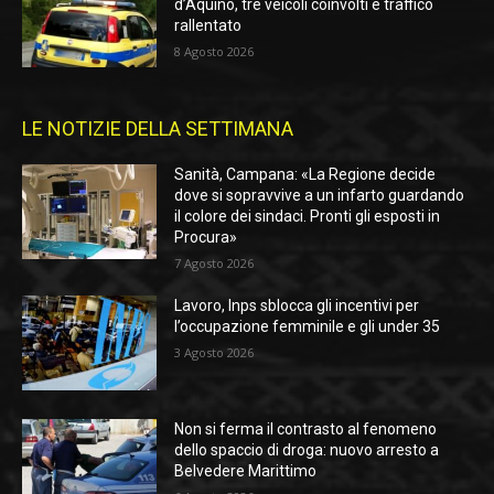
d’Aquino, tre veicoli coinvolti e traffico
rallentato
8 Agosto 2026
LE NOTIZIE DELLA SETTIMANA
Sanità, Campana: «La Regione decide
dove si sopravvive a un infarto guardando
il colore dei sindaci. Pronti gli esposti in
Procura»
7 Agosto 2026
Lavoro, Inps sblocca gli incentivi per
l’occupazione femminile e gli under 35
3 Agosto 2026
Non si ferma il contrasto al fenomeno
dello spaccio di droga: nuovo arresto a
Belvedere Marittimo