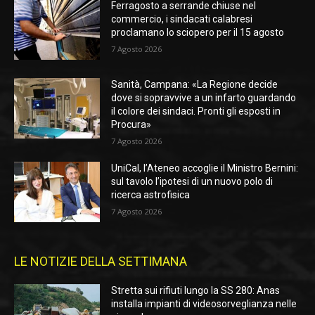
Ferragosto a serrande chiuse nel
commercio, i sindacati calabresi
proclamano lo sciopero per il 15 agosto
7 Agosto 2026
Sanità, Campana: «La Regione decide
dove si sopravvive a un infarto guardando
il colore dei sindaci. Pronti gli esposti in
Procura»
7 Agosto 2026
UniCal, l’Ateneo accoglie il Ministro Bernini:
sul tavolo l’ipotesi di un nuovo polo di
ricerca astrofisica
7 Agosto 2026
LE NOTIZIE DELLA SETTIMANA
Stretta sui rifiuti lungo la SS 280: Anas
installa impianti di videosorveglianza nelle