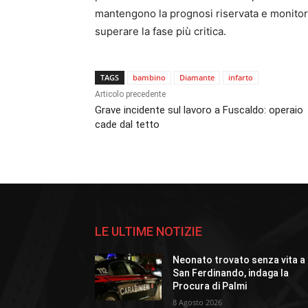
mantengono la prognosi riservata e monitora
superare la fase più critica.
TAGS
bambino
Diamante
infarto
Articolo precedente
Grave incidente sul lavoro a Fuscaldo: operaio
cade dal tetto
LE ULTIME NOTIZIE
Neonato trovato senza vita a
San Ferdinando, indaga la
Procura di Palmi
8 Agosto 2026