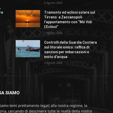
6 Agosto 2026
,
re
Tramonto ed eclissi solare sul
Tirreno: a Zaccanopoli
l’appuntamento con “Mó Vidi
L’Eclissi”
5 Agosto 2026
Controlli della Guardia Costiera
sul litorale ionico: raffica di
sanzioni per imbarcazioni e
moto d’acqua
3 Agosto 2026
SA SIAMO
tiamo temi prettamente legati alla nostra regione, la
bria, cercando di descrivere tutte le realtà della nostra