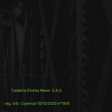
Calabria Diretta News S.A.S.
reg. trib. Cosenza 10/10/2020 n°1816