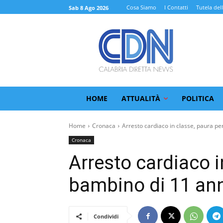
Cosa Siamo
I Contatti
Tutela del
Sab 8 Ago 2026
HOME
ATTUALITÀ
POLITICA
Home
Cronaca
Arresto cardiaco in classe, paura per
Cronaca
Arresto cardiaco i
bambino di 11 an
Condividi