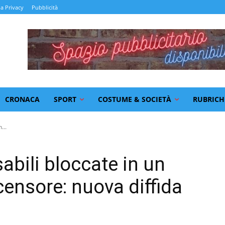
la Privacy
Pubblicità
CRONACA
SPORT
COSTUME & SOCIETÀ
RUBRICH
...
abili bloccate in un
censore: nuova diffida