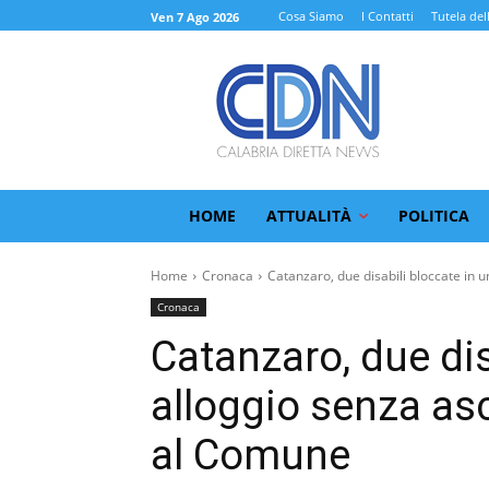
Cosa Siamo
I Contatti
Tutela del
Ven 7 Ago 2026
HOME
ATTUALITÀ
POLITICA
Home
Cronaca
Catanzaro, due disabili bloccate in un
Cronaca
Catanzaro, due dis
alloggio senza as
al Comune