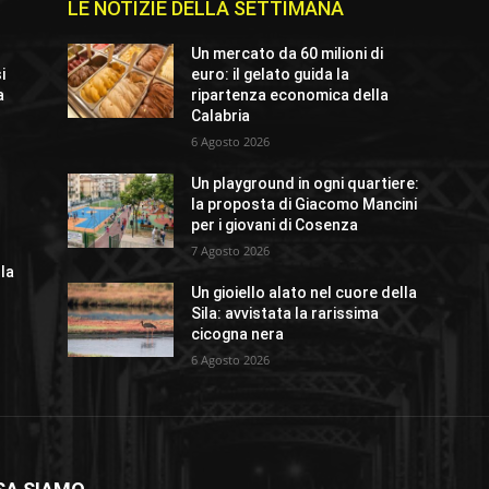
LE NOTIZIE DELLA SETTIMANA
Un mercato da 60 milioni di
i
euro: il gelato guida la
a
ripartenza economica della
Calabria
6 Agosto 2026
Un playground in ogni quartiere:
la proposta di Giacomo Mancini
per i giovani di Cosenza
7 Agosto 2026
lla
Un gioiello alato nel cuore della
Sila: avvistata la rarissima
cicogna nera
6 Agosto 2026