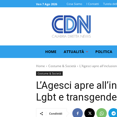
Cosa Siamo
I Contatti
Tutela del
Ven 7 Ago 2026
HOME
ATTUALITÀ
POLITICA
Home
Costume & Società
L'Agesci apre all'inclusion
Costume & Società
L’Agesci apre all’
Lgbt e transgende
Condividi